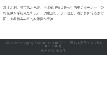
农业水利、城市供水系统、污水处理项目是公司的重点业务之一，公
司在供水系统规划和设计、调度运行、设计改造、维护养护等诸多方
面，有着相当丰富的实际操作经验
All Contents Copyrigth Sinotec co.,Ltd 2019 网站备案号：
京ICP备
09011782号
技术支持: 会天下