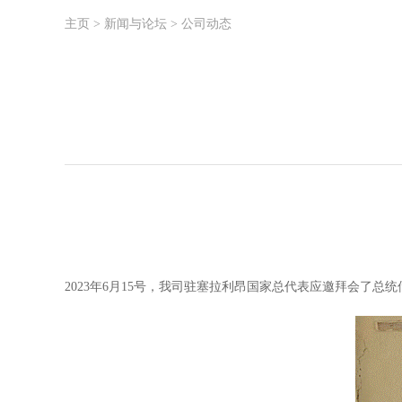
主页
>
新闻与论坛
>
公司动态
2023
年
6
月
15
号，我司驻塞拉利昂国家总代表应邀拜会了总统