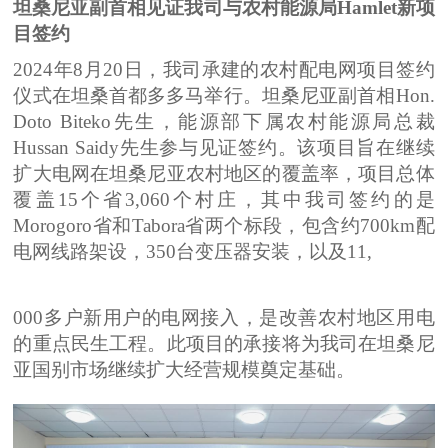
坦桑尼亚副首相见证我司与农村能源局
Hamlet
新项
目签约
2024
年
8
月
20
日，我司承建的农村配电网项目签约
仪式在坦桑首都多多马举行。坦桑尼亚副首相
Hon.
Doto Biteko
先生，能源部下属农村能源局总裁
Hussan Saidy
先生参与见证签约。该项目旨在继续
扩大电网在坦桑尼亚农村地区的覆盖率，项目总体
覆盖
15
个省
3,060
个村庄，其中我司签约的是
Morogoro
省和
Tabora
省两个标段，包含约
700km
配
电网线路架设，
350
台变压器安装，以及
11,
000
多户新用户的电网接入，是改善农村地区用电
的重点民生工程。此项目的承接将为我司在坦桑尼
亚国别市场继续扩大经营规模奠定基础。