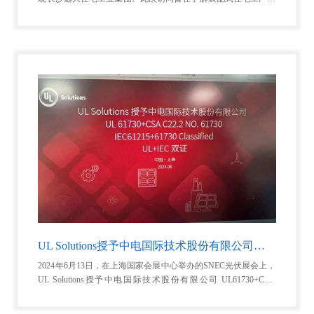
生产流程、应用场景，以及探讨装配式住宅在国外推广的可行
性，并与远大住工的主要领导就国际合作进行了深入交流。
句伟一行首先参观了远大住工的装配式住宅生产线和国内典型项
目，对远大住工在绿色建筑领域的技术实力表示赞赏。随后，双
方就装配式住宅在国内外市场的应用前景及推广策略进行了深入
探讨。远大住工分享了其在海外市场的经验。双方一致认为，装
配式住宅在全球绿色建筑市场中具有巨大潜力。
UL Solutions授予中电国际技术股份有限公司双证
2024年6月13日，在上海国家会展中心举办的SNEC光伏展会上，
UL Solutions授予中电国际技术股份有限公司 UL61730+CSA
C22.2 NO.61730 IEC61215+61730 Classified UL+IEC双证